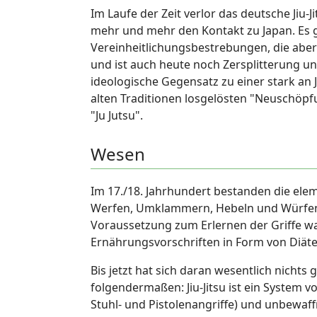
Im Laufe der Zeit verlor das deutsche Jiu-
mehr und mehr den Kontakt zu Japan. E
Vereinheitlichungsbestrebungen, die abe
und ist auch heute noch Zersplitterung u
ideologische Gegensatz zu einer stark an
alten Traditionen losgelösten "Neuschö
"Ju Jutsu".
Wesen
Im 17./18. Jahrhundert bestanden die elem
Werfen, Umklammern, Hebeln und Würfen 
Voraussetzung zum Erlernen der Griffe wa
Ernährungsvorschriften in Form von Diäte
Bis jetzt hat sich daran wesentlich nicht
folgendermaßen: Jiu-Jitsu ist ein System 
Stuhl- und Pistolenangriffe) und unbewaff