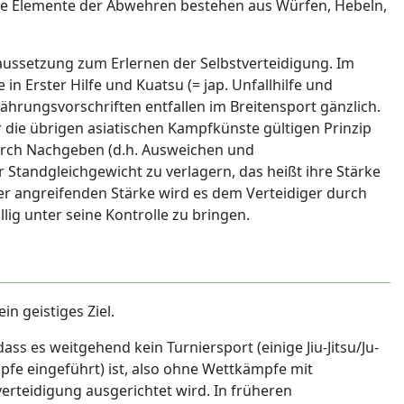
 Elemente der Abwehren bestehen aus Würfen, Hebeln,
raussetzung zum Erlernen der Selbstverteidigung. Im
in Erster Hilfe und Kuatsu (= jap. Unfallhilfe und
ährungsvorschriften entfallen im Breitensport gänzlich.
r die übrigen asiatischen Kampfkünste gültigen Prinzip
 durch Nachgeben (d.h. Ausweichen und
Standgleichgewicht zu verlagern, das heißt ihre Stärke
er angreifenden Stärke wird es dem Verteidiger durch
lig unter seine Kontrolle zu bringen.
in geistiges Ziel.
ass es weitgehend kein Turniersport (einige Jiu-Jitsu/Ju-
fe eingeführt) ist, also ohne Wettkämpfe mit
verteidigung ausgerichtet wird. In früheren