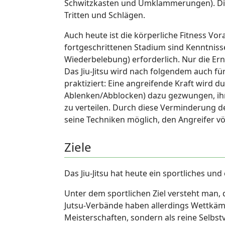
Schwitzkasten und Umklammerungen). Die
Tritten und Schlägen.
Auch heute ist die körperliche Fitness Vo
fortgeschrittenen Stadium sind Kenntnisse 
Wiederbelebung) erforderlich. Nur die Ern
Das Jiu-Jitsu wird nach folgendem auch fü
praktiziert: Eine angreifende Kraft wird
Ablenken/Abblocken) dazu gezwungen, ihr 
zu verteilen. Durch diese Verminderung d
seine Techniken möglich, den Angreifer völ
Ziele
Das Jiu-Jitsu hat heute ein sportliches und e
Unter dem sportlichen Ziel versteht man, d
Jutsu-Verbände haben allerdings Wettkämp
Meisterschaften, sondern als reine Selbst