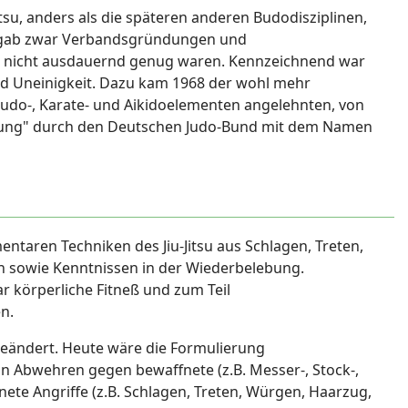
Jitsu, anders als die späteren anderen Budodisziplinen,
s gab zwar Verbandsgründungen und
r nicht ausdauernd genug waren. Kennzeichnend war
nd Uneinigkeit. Dazu kam 1968 der wohl mehr
 Judo-, Karate- und Aikidoelementen angelehnten, von
pfung" durch den Deutschen Judo-Bund mit dem Namen
entaren Techniken des Jiu-Jitsu aus Schlagen, Treten,
sowie Kenntnissen in der Wiederbelebung.
r körperliche Fitneß und zum Teil
n.
s geändert. Heute wäre die Formulierung
von Abwehren gegen bewaffnete (z.B. Messer-, Stock-,
nete Angriffe (z.B. Schlagen, Treten, Würgen, Haarzug,