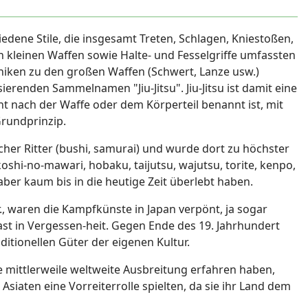
hiedene Stile, die insgesamt Treten, Schlagen, Kniestoßen,
 kleinen Waffen sowie Halte- und Fesselgriffe umfassten
niken zu den großen Waffen (Schwert, Lanze usw.)
renden Sammelnamen "Jiu-Jitsu". Jiu-Jitsu ist damit eine
t nach der Waffe oder dem Körperteil benannt ist, mit
rundprinzip.
cher Ritter (bushi, samurai) und wurde dort zu höchster
koshi-no-mawari, hobaku, taijutsu, wajutsu, torite, kenpo,
ber kaum bis in die heutige Zeit überlebt haben.
r., waren die Kampfkünste in Japan verpönt, ja sogar
ast in Vergessen-heit. Gegen Ende des 19. Jahrhundert
ditionellen Güter der eigenen Kultur.
 mittlerweile weltweite Ausbreitung erfahren haben,
siaten eine Vorreiterrolle spielten, da sie ihr Land dem