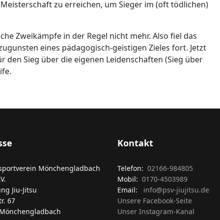
Meisterschaft zu erreichen, um Sieger im (oft tödlichen)
che Zweikämpfe in der Regel nicht mehr. Also fiel das
zugunsten eines pädagogisch-geistigen Zieles fort. Jetzt
für den Sieg über die eigenen Leidenschaften (Sieg über
ife.
sse
Kontakt
isportverein Mönchengladbach
Telefon:
02166-984805
V.
Mobil:
0170-4503989
ng Jiu-Jitsu
Email:
info@psv-jiujitsu.de
tr. 67
Unsere Facebook-Seite
 Mönchengladbach
Unser Instagram-Kanal